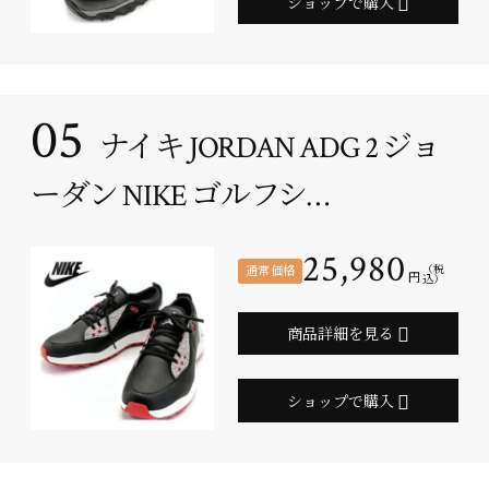
ショップで購入
05
ナイキ JORDAN ADG 2 ジョ
ーダン NIKE ゴルフシ…
25,980
通常価格
（税
円
込）
商品詳細を見る
ショップで購入