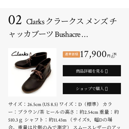
02
Clarks クラークス メンズ チ
ャッカブーツ Bushacre …
17,900
通常価格
（税
円
込）
商品詳細を見る
ショップで購入
サイズ：26.5cm (US 8.5) ワイズ：D（標準） カラ
ー：ブラウン/茶 ヒールの高さ：約2.54cm 重量：約
510.3ｇ シャフト：約11.43m （サイズ9、幅Dの場
合。重量は片側のみで測定） スムースレザーのアッ