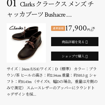
01
Clarks クラークス メンズ チ
ャッカブーツ Bushacre …
17,900
通常価格
（税
円
込）
商品詳細を見る
ショップで購入
サイズ：26cm (US 8) ワイズ：D（標準） カラー：ブラ
ウン/茶 ヒールの高さ：約2.54cm 重量：約510.3ｇ シャ
フト：約11.43m （サイズ9、幅Dの場合。重量は片側の
みで測定） スムースレザーのアッパーにラウンドト
ゥデザインを採…