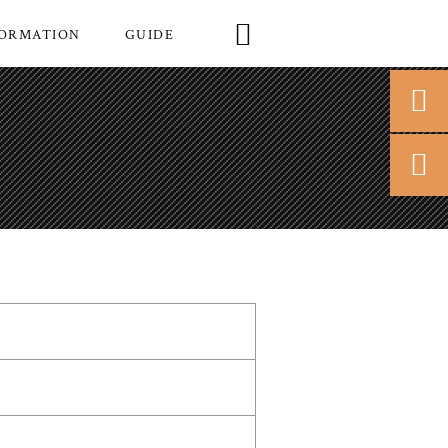

FORMATION
GUIDE

