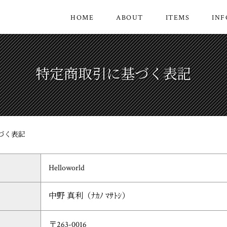
HOME
ABOUT
ITEMS
IN
特定商取引に基づく表記
づく表記
Helloworld
中野 真利（ﾅｶﾉ ﾏｻﾄｼ）
〒263-0016